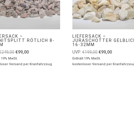
FERSACK –
LIEFERSACK –
NITSPLITT RÖTLICH 8-
JURASCHOTTER GELBLIC
MM
16-32MM
Ursprünglicher
Aktueller
Ursprünglicher
Aktueller
€
249,00
€
99,00
UVP:
€
199,00
€
99,00
Preis
Preis
Preis
Preis
t 19% MwSt.
Enthält 19% MwSt.
loser Versand per Kranfahrzeug
kostenloser Versand per Kranfahrzeu
war:
ist:
war:
ist:
€249,00
€99,00.
€199,00
€99,00.