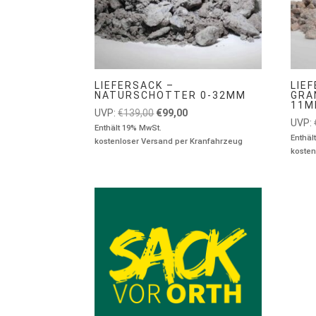
LIEFERSACK –
LIE
NATURSCHOTTER 0-32MM
GRA
11
Ursprünglicher
Aktueller
UVP:
€
139,00
€
99,00
UVP:
Preis
Preis
Enthält 19% MwSt.
Enthäl
kostenloser Versand per Kranfahrzeug
war:
ist:
kosten
€139,00
€99,00.