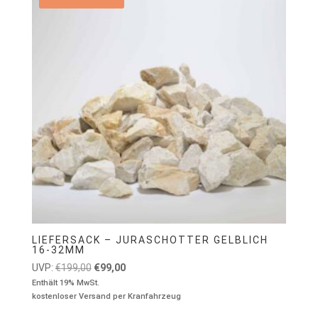
LIEFERSACK – JURASCHOTTER GELBLICH
16-32MM
Ursprünglicher
Aktueller
UVP:
€
199,00
€
99,00
Preis
Preis
Enthält 19% MwSt.
kostenloser Versand per Kranfahrzeug
war:
ist:
€199,00
€99,00.