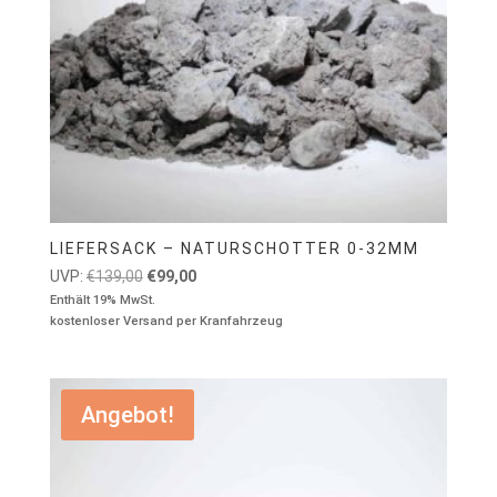
LIEFERSACK – NATURSCHOTTER 0-32MM
Ursprünglicher
Aktueller
UVP:
€
139,00
€
99,00
Preis
Preis
Enthält 19% MwSt.
kostenloser Versand per Kranfahrzeug
war:
ist:
€139,00
€99,00.
Angebot!