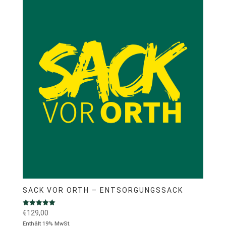
SACK VOR ORTH – ENTSORGUNGSSACK
Bewertet mit
€
129,00
5.00
Enthält 19% MwSt.
von 5