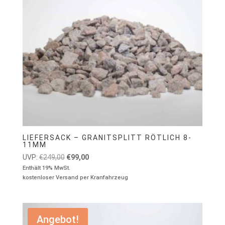
LIEFERSACK – GRANITSPLITT RÖTLICH 8-
11MM
Ursprünglicher
Aktueller
UVP:
€
249,00
€
99,00
Preis
Preis
Enthält 19% MwSt.
kostenloser Versand per Kranfahrzeug
war:
ist:
€249,00
€99,00.
Angebot!