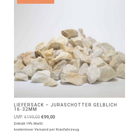
LIEFERSACK – JURASCHOTTER GELBLICH
16-32MM
Ursprünglicher
Aktueller
UVP:
€
199,00
€
99,00
Preis
Preis
Enthält 19% MwSt.
kostenloser Versand per Kranfahrzeug
war:
ist:
€199,00
€99,00.