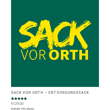
SACK VOR ORTH – ENTSORGUNGSSACK
Bewertet mit
€
129,00
5.00
Enthält 19% MwSt.
von 5