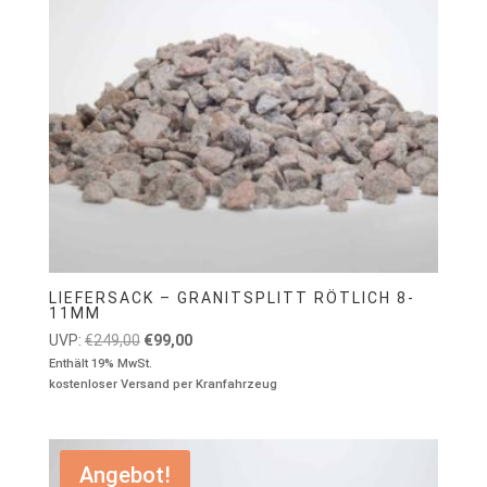
LIEFERSACK – GRANITSPLITT RÖTLICH 8-
11MM
Ursprünglicher
Aktueller
UVP:
€
249,00
€
99,00
Preis
Preis
Enthält 19% MwSt.
kostenloser Versand per Kranfahrzeug
war:
ist:
€249,00
€99,00.
Angebot!