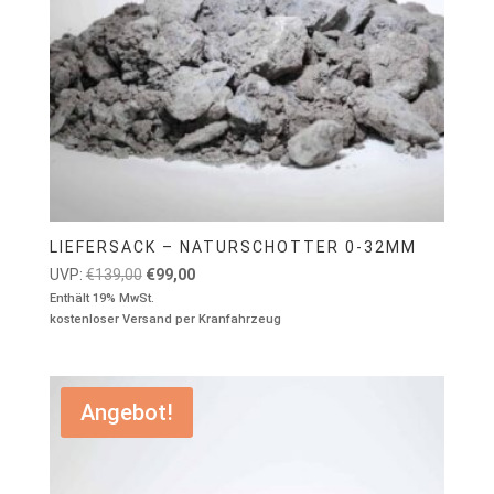
LIEFERSACK – NATURSCHOTTER 0-32MM
Ursprünglicher
Aktueller
UVP:
€
139,00
€
99,00
Preis
Preis
Enthält 19% MwSt.
kostenloser Versand per Kranfahrzeug
war:
ist:
€139,00
€99,00.
Angebot!