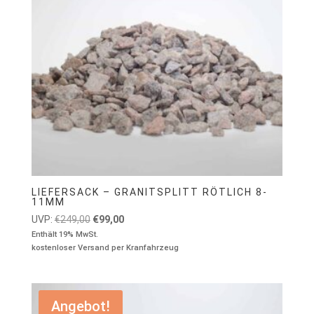
LIEFERSACK – GRANITSPLITT RÖTLICH 8-
11MM
Ursprünglicher
Aktueller
UVP:
€
249,00
€
99,00
Preis
Preis
Enthält 19% MwSt.
kostenloser Versand per Kranfahrzeug
war:
ist:
€249,00
€99,00.
Angebot!