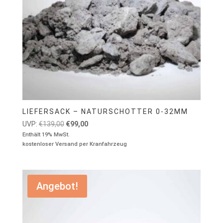
LIEFERSACK – NATURSCHOTTER 0-32MM
Ursprünglicher
Aktueller
UVP:
€
139,00
€
99,00
Preis
Preis
Enthält 19% MwSt.
kostenloser Versand per Kranfahrzeug
war:
ist:
€139,00
€99,00.
Angebot!