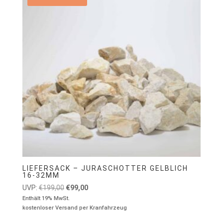
LIEFERSACK – JURASCHOTTER GELBLICH
16-32MM
Ursprünglicher
Aktueller
UVP:
€
199,00
€
99,00
Preis
Preis
Enthält 19% MwSt.
kostenloser Versand per Kranfahrzeug
war:
ist:
€199,00
€99,00.