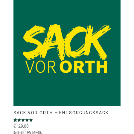
SACK VOR ORTH – ENTSORGUNGSSACK
Bewertet mit
€
129,00
5.00
Enthält 19% MwSt.
von 5