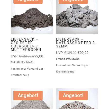
LIEFERSACK –
LIEFERSACK –
GESIEBTER
NATURSCHOTTER 0-
OBERBODEN /
32MM
MUTTERBODEN
Ursprünglicher
Aktueller
UVP:
€
139,00
€
99,00
Ursprünglicher
Aktueller
UVP:
€
129,00
€
99,00
Preis
Preis
Enthält 19% MwSt.
Preis
Preis
Enthält 19% MwSt.
war:
ist:
kostenloser Versand per
war:
ist:
kostenloser Versand per
€139,00
€99,00.
Kranfahrzeug
€129,00
€99,00.
Kranfahrzeug
Angebot!
Angebot!