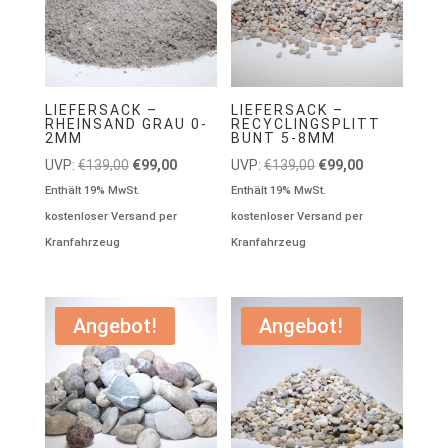
LIEFERSACK –
LIEFERSACK –
RHEINSAND GRAU 0-
RECYCLINGSPLITT
2MM
BUNT 5-8MM
Ursprünglicher
Aktueller
Ursprünglicher
Aktueller
UVP:
€
139,00
€
99,00
UVP:
€
139,00
€
99,00
Preis
Preis
Preis
Preis
Enthält 19% MwSt.
Enthält 19% MwSt.
war:
ist:
war:
ist:
kostenloser Versand per
kostenloser Versand per
€139,00
€99,00.
€139,00
€99,00.
Kranfahrzeug
Kranfahrzeug
Angebot!
Angebot!