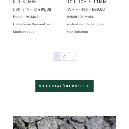
R 0-32MM
RÖTLICH 8-11MM
Ursprünglicher
Aktueller
Ursprünglicher
Aktueller
UVP:
€
129,00
€
99,00
UVP:
€
249,00
€
99,00
Preis
Preis
Preis
Preis
Enthält 19% MwSt.
Enthält 19% MwSt.
war:
ist:
war:
ist:
kostenloser Versand per
kostenloser Versand per
€129,00
€99,00.
€249,00
€99,00.
Kranfahrzeug
Kranfahrzeug
1
2
→
MATERIALÜBERSICHT