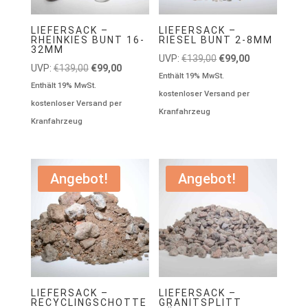
LIEFERSACK –
LIEFERSACK –
RHEINKIES BUNT 16-
RIESEL BUNT 2-8MM
32MM
Ursprünglicher
Aktueller
UVP:
€
139,00
€
99,00
Ursprünglicher
Aktueller
UVP:
€
139,00
€
99,00
Preis
Preis
Enthält 19% MwSt.
Preis
Preis
Enthält 19% MwSt.
war:
ist:
kostenloser Versand per
war:
ist:
kostenloser Versand per
€139,00
€99,00.
Kranfahrzeug
€139,00
€99,00.
Kranfahrzeug
Angebot!
Angebot!
LIEFERSACK –
LIEFERSACK –
RECYCLINGSCHOTTE
GRANITSPLITT