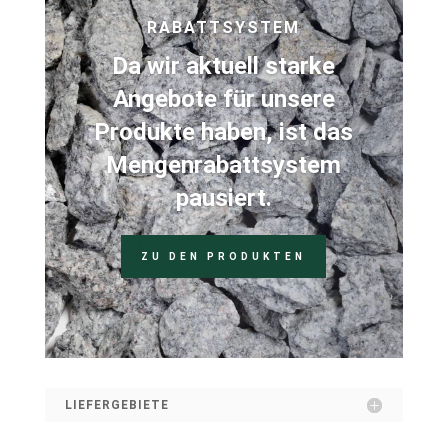
RABATTSYSTEM
Da wir aktuell starke
Angebote für unsere
Produkte haben, ist das
Mengenrabattsystem
pausiert.
ZU DEN PRODUKTEN
LIEFERGEBIETE