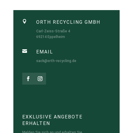

ORTH RECYCLING GMBH
Carl-Zeiss-Straße 4
69214 Eppelheim

EMAIL
sack@orth-recycling.de
EXKLUSIVE ANGEBOTE
ERHALTEN
Melden Sie sich an und erhalten Sie