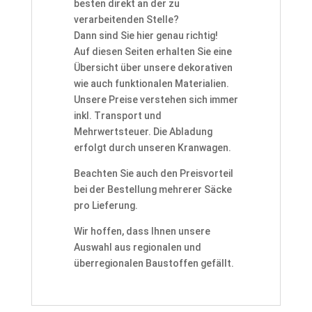
besten direkt an der zu
68775 Ketsch
,
68782 Brühl (Baden)
,
68789 Sankt Leon-
verarbeitenden Stelle?
Rot
,
68799 Reilingen
,
68804 Altlußheim
,
68809
Dann sind Sie hier genau richtig!
Neulußheim
,
69115 Heidelberg Pfaffengrund
,
69115
Auf diesen Seiten erhalten Sie eine
Heidelberg Weststadt/Bergheim
,
69117 Heidelberg
Übersicht über unsere dekorativen
Altstadt
,
69118 Heidelberg Ziegelhausen
,
69120
wie auch funktionalen Materialien.
Heidelberg Handschuhsheim
,
69120 Heidelberg
Unsere Preise verstehen sich immer
Neuenheim
,
69121 Heidelberg Handschuhsheim
,
69121
inkl. Transport und
Heidelberg Neuenheim
,
69123 Heidelberg
Mehrwertsteuer. Die Abladung
Pfaffengrund
,
69123 Heidelberg Wieblingen
,
69124
erfolgt durch unseren Kranwagen.
Heidelberg Kirchheim
,
69124 Heidelberg Pfaffengrund
,
69126 Heidelberg Boxberg / Emmertsgrund
,
69126
Beachten Sie auch den Preisvorteil
Heidelberg Rohrbach
,
69126 Heidelberg Südstadt
,
bei der Bestellung mehrerer Säcke
69151 Neckargemünd
,
69168 Wiesloch
,
69181 Leimen
pro Lieferung.
(Baden)
,
69190 Walldorf (Baden)
,
69198 Schriesheim
,
Wir hoffen, dass Ihnen unsere
69207 Sandhausen
,
69214 Eppelheim
,
69221
Auswahl aus regionalen und
Dossenheim
,
69226 Nußloch
,
69231 Rauenberg
,
69234
überregionalen Baustoffen gefällt.
Dielheim
,
69242 Mühlhausen (Kraichgau)
,
69245
Bammental
,
69251 Gaiberg
,
69254 Malsch bei
Wiesloch
,
69256 Mauer (Baden)
,
69257 Wiesenbach