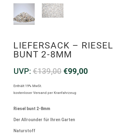
LIEFERSACK – RIESEL
BUNT 2-8MM
Ursprünglicher
Aktueller
UVP:
€
139,00
€
99,00
Preis
Preis
war:
ist:
Enthält 19% MwSt.
€139,00
€99,00.
kostenloser Versand per Kranfahrzeug
Riesel bunt 2-8mm
Der Allrounder für Ihren Garten
Naturstoff