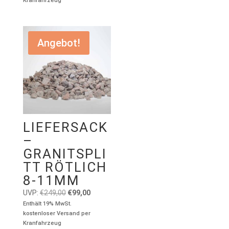
Kranfahrzeug
€139,00
€99,00.
Angebot!
LIEFERSACK
–
GRANITSPLI
TT RÖTLICH
8-11MM
Ursprünglicher
Aktueller
UVP:
€
249,00
€
99,00
Preis
Preis
Enthält 19% MwSt.
kostenloser Versand per
war:
ist:
Kranfahrzeug
€249,00
€99,00.