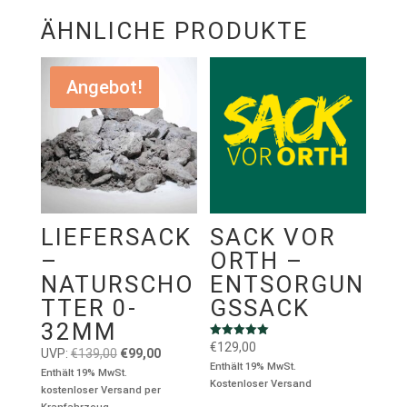
(Baden)
,
69259 Wilhelmsfeld
,
69469 Weinheim
(Bergstraße)
ÄHNLICHE PRODUKTE
,
69493 Hirschberg an der Bergstraße
,
Heidelberg
,
Lieferung
Angebot!
LIEFERSACK
SACK VOR
–
ORTH –
NATURSCHO
ENTSORGUN
TTER 0-
GSSACK
32MM
Bewertet mit
€
129,00
Ursprünglicher
Aktueller
UVP:
€
139,00
€
99,00
5.00
Enthält 19% MwSt.
von 5
Preis
Preis
Enthält 19% MwSt.
Kostenloser Versand
kostenloser Versand per
war:
ist: