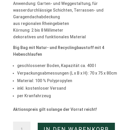
Anwendung: Garten- und Weggestaltung, für
wasserdurchlässige Schichten, Terrassen- und
Garagendachabdeckung
aus regionalen Rheingebieten
Körnung: 2 bis 8 Millimeter
dekoratives und funktionales Material
Big Bag mit Natur- und Recyclingbaustoff mit 4
Hebeschlaufen
geschlossener Boden, Kapazität ca. 400 l
Verpackungsabmessungen (L x B x H): 70 x 75 x 80cm
Material: 100 % Polypropylen
inkl. kostenloser Versand
per Kranfahrzeug
Aktionspreis gilt solange der Vorrat reicht!
Liefersack
IN DEN WARENKORB