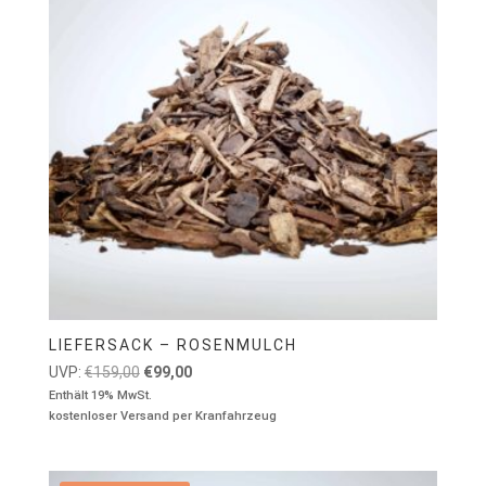
LIEFERSACK – ROSENMULCH
Ursprünglicher
Aktueller
UVP:
€
159,00
€
99,00
Preis
Preis
Enthält 19% MwSt.
kostenloser Versand per Kranfahrzeug
war:
ist:
€159,00
€99,00.