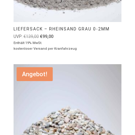
LIEFERSACK – RHEINSAND GRAU 0-2MM
Ursprünglicher
Aktueller
UVP:
€
139,00
€
99,00
Preis
Preis
Enthält 19% MwSt.
kostenloser Versand per Kranfahrzeug
war:
ist:
€139,00
€99,00.
Angebot!