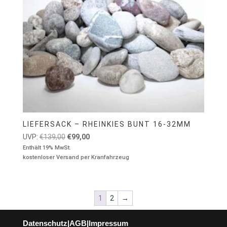
LIEFERSACK – RHEINKIES BUNT 16-32MM
Ursprünglicher
Aktueller
UVP:
€
139,00
€
99,00
Preis
Preis
Enthält 19% MwSt.
kostenloser Versand per Kranfahrzeug
war:
ist:
€139,00
€99,00.
1
2
→
Datenschutz
|
AGB
|
Impressum