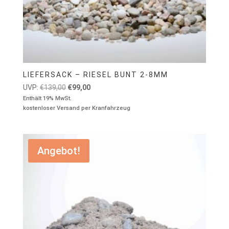
LIEFERSACK – RIESEL BUNT 2-8MM
Ursprünglicher
Aktueller
UVP:
€
139,00
€
99,00
Preis
Preis
Enthält 19% MwSt.
kostenloser Versand per Kranfahrzeug
war:
ist:
€139,00
€99,00.
Angebot!