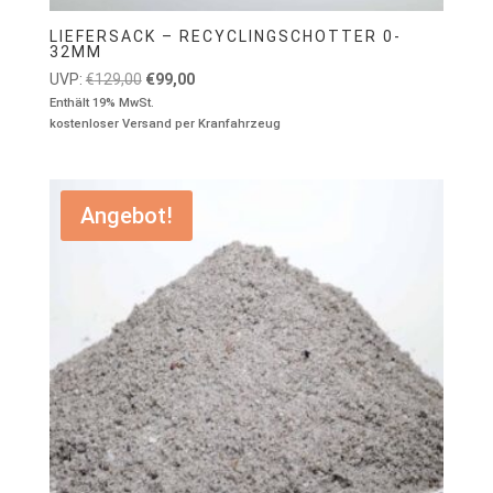
LIEFERSACK – RECYCLINGSCHOTTER 0-
32MM
Ursprünglicher
Aktueller
UVP:
€
129,00
€
99,00
Preis
Preis
Enthält 19% MwSt.
kostenloser Versand per Kranfahrzeug
war:
ist:
€129,00
€99,00.
Angebot!