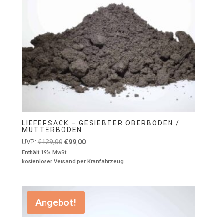
LIEFERSACK – GESIEBTER OBERBODEN /
MUTTERBODEN
Ursprünglicher
Aktueller
UVP:
€
129,00
€
99,00
Preis
Preis
Enthält 19% MwSt.
kostenloser Versand per Kranfahrzeug
war:
ist:
€129,00
€99,00.
Angebot!