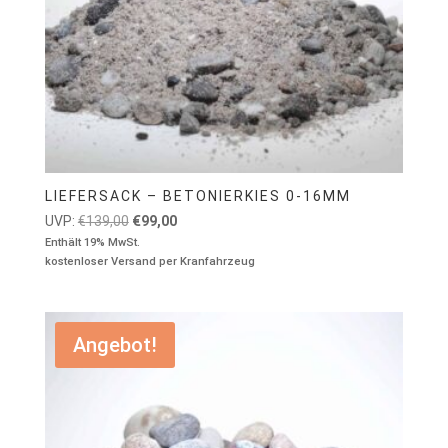
LIEFERSACK – BETONIERKIES 0-16MM
Ursprünglicher
Aktueller
UVP:
€
139,00
€
99,00
Preis
Preis
Enthält 19% MwSt.
kostenloser Versand per Kranfahrzeug
war:
ist:
€139,00
€99,00.
Angebot!