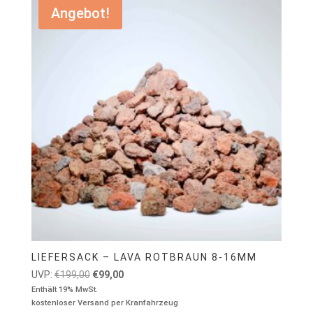
Angebot!
LIEFERSACK – LAVA ROTBRAUN 8-16MM
Ursprünglicher
Aktueller
UVP:
€
199,00
€
99,00
Preis
Preis
Enthält 19% MwSt.
kostenloser Versand per Kranfahrzeug
war:
ist: