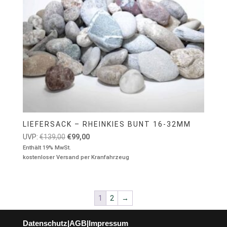
LIEFERSACK – RHEINKIES BUNT 16-32MM
Ursprünglicher
Aktueller
UVP:
€
139,00
€
99,00
Preis
Preis
Enthält 19% MwSt.
kostenloser Versand per Kranfahrzeug
war:
ist:
€139,00
€99,00.
1
2
→
Datenschutz
|
AGB
|
Impressum