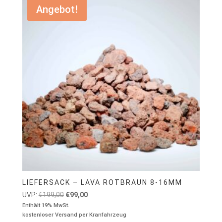
Angebot!
LIEFERSACK – LAVA ROTBRAUN 8-16MM
Ursprünglicher
Aktueller
UVP:
€
199,00
€
99,00
Preis
Preis
Enthält 19% MwSt.
kostenloser Versand per Kranfahrzeug
war:
ist: