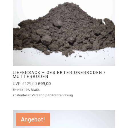
LIEFERSACK – GESIEBTER OBERBODEN /
MUTTERBODEN
Ursprünglicher
Aktueller
UVP:
€
129,00
€
99,00
Preis
Preis
Enthält 19% MwSt.
kostenloser Versand per Kranfahrzeug
war:
ist:
€129,00
€99,00.
Angebot!