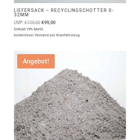
LIEFERSACK – RECYCLINGSCHOTTER 0-
32MM
Ursprünglicher
Aktueller
UVP:
€
129,00
€
99,00
Preis
Preis
Enthält 19% MwSt.
kostenloser Versand per Kranfahrzeug
war:
ist:
€129,00
€99,00.
Angebot!