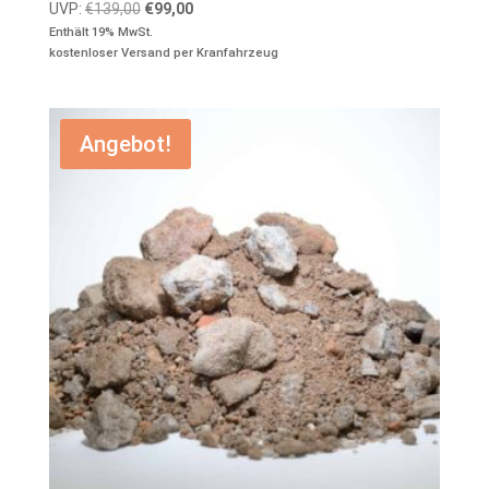
Ursprünglicher
Aktueller
UVP:
€
139,00
€
99,00
Preis
Preis
Enthält 19% MwSt.
kostenloser Versand per Kranfahrzeug
war:
ist:
€139,00
€99,00.
Angebot!