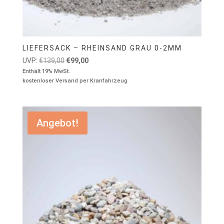
LIEFERSACK – RHEINSAND GRAU 0-2MM
Ursprünglicher
Aktueller
UVP:
€
139,00
€
99,00
Preis
Preis
Enthält 19% MwSt.
kostenloser Versand per Kranfahrzeug
war:
ist:
€139,00
€99,00.
Angebot!