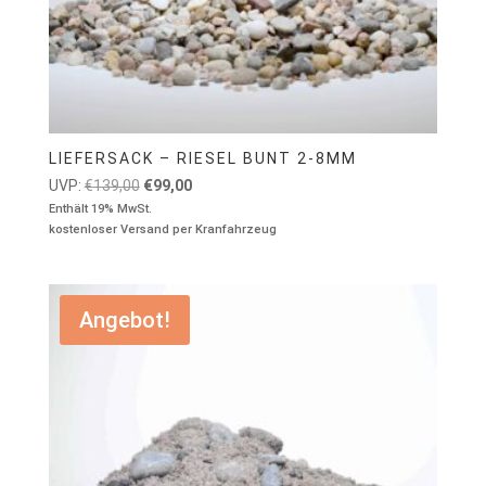
LIEFERSACK – RIESEL BUNT 2-8MM
Ursprünglicher
Aktueller
UVP:
€
139,00
€
99,00
Preis
Preis
Enthält 19% MwSt.
kostenloser Versand per Kranfahrzeug
war:
ist:
€139,00
€99,00.
Angebot!