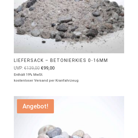
LIEFERSACK – BETONIERKIES 0-16MM
Ursprünglicher
Aktueller
UVP:
€
139,00
€
99,00
Preis
Preis
Enthält 19% MwSt.
kostenloser Versand per Kranfahrzeug
war:
ist:
€139,00
€99,00.
Angebot!