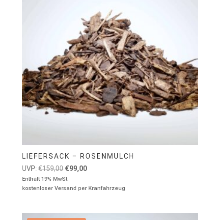
LIEFERSACK – ROSENMULCH
Ursprünglicher
Aktueller
UVP:
€
159,00
€
99,00
Preis
Preis
Enthält 19% MwSt.
kostenloser Versand per Kranfahrzeug
war:
ist:
€159,00
€99,00.