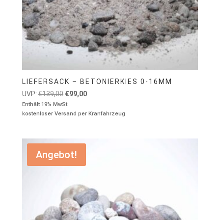
LIEFERSACK – BETONIERKIES 0-16MM
Ursprünglicher
Aktueller
UVP:
€
139,00
€
99,00
Preis
Preis
Enthält 19% MwSt.
kostenloser Versand per Kranfahrzeug
war:
ist:
€139,00
€99,00.
Angebot!