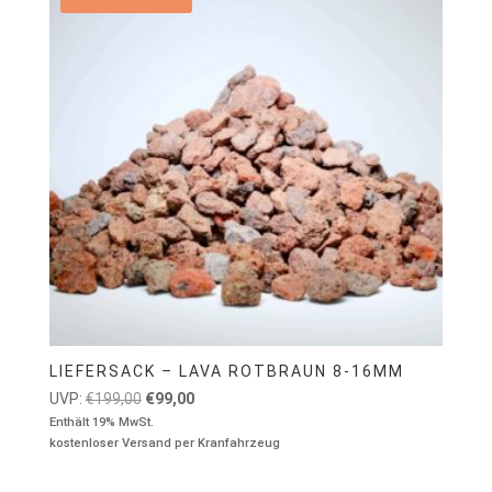
LIEFERSACK – LAVA ROTBRAUN 8-16MM
Ursprünglicher
Aktueller
UVP:
€
199,00
€
99,00
Preis
Preis
Enthält 19% MwSt.
kostenloser Versand per Kranfahrzeug
war:
ist:
€199,00
€99,00.