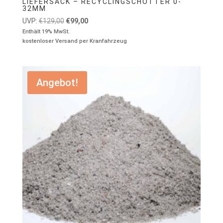
LIEFERSACK – RECYCLINGSCHOTTER 0-
32MM
Ursprünglicher
Aktueller
UVP:
€
129,00
€
99,00
Preis
Preis
Enthält 19% MwSt.
kostenloser Versand per Kranfahrzeug
war:
ist:
€129,00
€99,00.
Angebot!