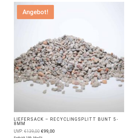
Angebot!
LIEFERSACK – RECYCLINGSPLITT BUNT 5-
8MM
Ursprünglicher
Aktueller
UVP:
€
139,00
€
99,00
Enthält 19% MwSt.