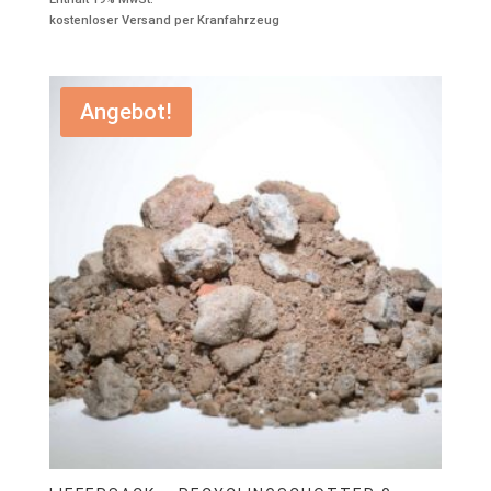
Preis
Preis
kostenloser Versand per Kranfahrzeug
war:
ist:
€139,00
€99,00.
Angebot!