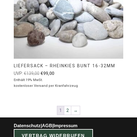
LIEFERSACK – RHEINKIES BUNT 16-32MM
Ursprünglicher
Aktueller
UVP:
€
139,00
€
99,00
Preis
Preis
Enthält 19% MwSt.
kostenloser Versand per Kranfahrzeug
war:
ist:
€139,00
€99,00.
1
2
→
Datenschutz
|
AGB
|
Impressum
VERTRAG WIDERRUFEN