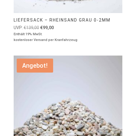
LIEFERSACK – RHEINSAND GRAU 0-2MM
Ursprünglicher
Aktueller
UVP:
€
139,00
€
99,00
Preis
Preis
Enthält 19% MwSt.
kostenloser Versand per Kranfahrzeug
war:
ist:
€139,00
€99,00.
Angebot!