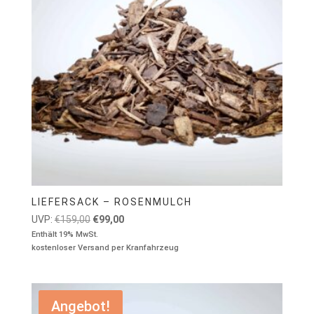
LIEFERSACK – ROSENMULCH
Ursprünglicher
Aktueller
UVP:
€
159,00
€
99,00
Preis
Preis
Enthält 19% MwSt.
kostenloser Versand per Kranfahrzeug
war:
ist:
€159,00
€99,00.
Angebot!