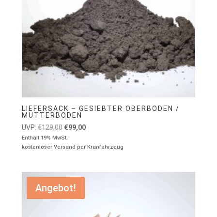
LIEFERSACK – GESIEBTER OBERBODEN /
MUTTERBODEN
Ursprünglicher
Aktueller
UVP:
€
129,00
€
99,00
Preis
Preis
Enthält 19% MwSt.
kostenloser Versand per Kranfahrzeug
war:
ist:
€129,00
€99,00.
Angebot!