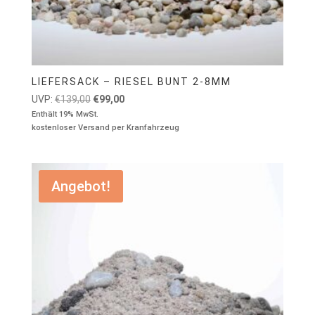
LIEFERSACK – RIESEL BUNT 2-8MM
Ursprünglicher
Aktueller
UVP:
€
139,00
€
99,00
Preis
Preis
Enthält 19% MwSt.
kostenloser Versand per Kranfahrzeug
war:
ist:
€139,00
€99,00.
Angebot!