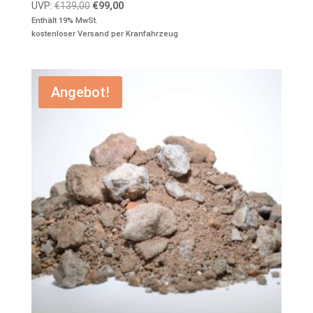
Ursprünglicher
Aktueller
UVP:
€
139,00
€
99,00
Preis
Preis
Enthält 19% MwSt.
kostenloser Versand per Kranfahrzeug
war:
ist:
€139,00
€99,00.
Angebot!