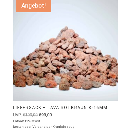
Angebot!
LIEFERSACK – LAVA ROTBRAUN 8-16MM
Ursprünglicher
Aktueller
UVP:
€
199,00
€
99,00
Preis
Preis
Enthält 19% MwSt.
kostenloser Versand per Kranfahrzeug
war:
ist: