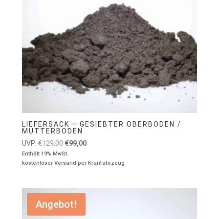
LIEFERSACK – GESIEBTER OBERBODEN /
MUTTERBODEN
Ursprünglicher
Aktueller
UVP:
€
129,00
€
99,00
Preis
Preis
Enthält 19% MwSt.
kostenloser Versand per Kranfahrzeug
war:
ist:
€129,00
€99,00.
Angebot!