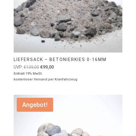
LIEFERSACK – BETONIERKIES 0-16MM
Ursprünglicher
Aktueller
UVP:
€
139,00
€
99,00
Preis
Preis
Enthält 19% MwSt.
kostenloser Versand per Kranfahrzeug
war:
ist:
€139,00
€99,00.
Angebot!