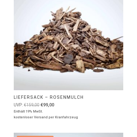
LIEFERSACK – ROSENMULCH
Ursprünglicher
Aktueller
UVP:
€
159,00
€
99,00
Preis
Preis
Enthält 19% MwSt.
kostenloser Versand per Kranfahrzeug
war:
ist:
€159,00
€99,00.