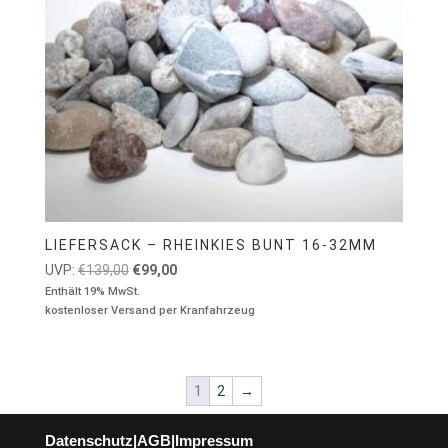
LIEFERSACK – RHEINKIES BUNT 16-32MM
Ursprünglicher
Aktueller
UVP:
€
139,00
€
99,00
Preis
Preis
Enthält 19% MwSt.
kostenloser Versand per Kranfahrzeug
war:
ist:
€139,00
€99,00.
1
2
→
Datenschutz
|
AGB
|
Impressum