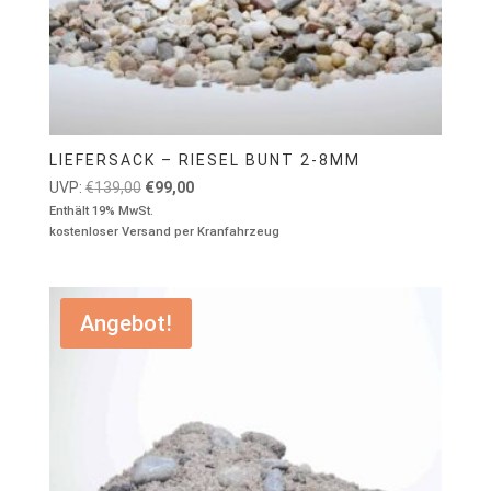
LIEFERSACK – RIESEL BUNT 2-8MM
Ursprünglicher
Aktueller
UVP:
€
139,00
€
99,00
Preis
Preis
Enthält 19% MwSt.
kostenloser Versand per Kranfahrzeug
war:
ist:
€139,00
€99,00.
Angebot!