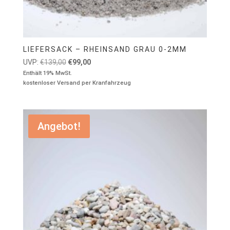
LIEFERSACK – RHEINSAND GRAU 0-2MM
Ursprünglicher
Aktueller
UVP:
€
139,00
€
99,00
Preis
Preis
Enthält 19% MwSt.
kostenloser Versand per Kranfahrzeug
war:
ist:
€139,00
€99,00.
Angebot!