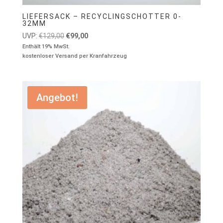
LIEFERSACK – RECYCLINGSCHOTTER 0-
32MM
Ursprünglicher
Aktueller
UVP:
€
129,00
€
99,00
Preis
Preis
Enthält 19% MwSt.
kostenloser Versand per Kranfahrzeug
war:
ist:
€129,00
€99,00.
Angebot!