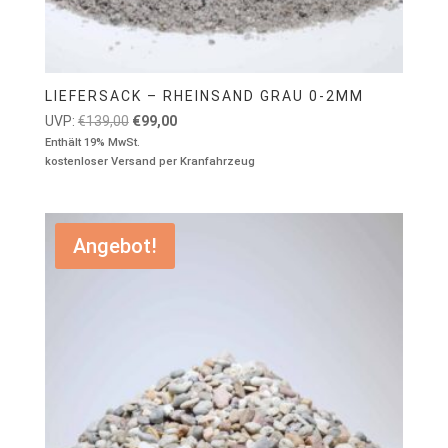
LIEFERSACK – RHEINSAND GRAU 0-2MM
Ursprünglicher
Aktueller
UVP:
€
139,00
€
99,00
Preis
Preis
Enthält 19% MwSt.
kostenloser Versand per Kranfahrzeug
war:
ist:
€139,00
€99,00.
Angebot!