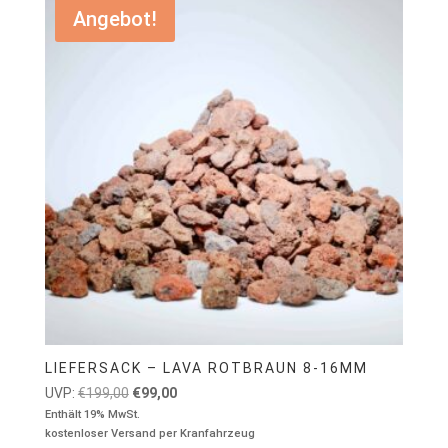
Angebot!
LIEFERSACK – LAVA ROTBRAUN 8-16MM
Ursprünglicher
Aktueller
UVP:
€
199,00
€
99,00
Preis
Preis
Enthält 19% MwSt.
kostenloser Versand per Kranfahrzeug
war:
ist: