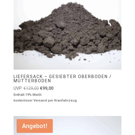
LIEFERSACK – GESIEBTER OBERBODEN /
MUTTERBODEN
Ursprünglicher
Aktueller
UVP:
€
129,00
€
99,00
Preis
Preis
Enthält 19% MwSt.
kostenloser Versand per Kranfahrzeug
war:
ist:
€129,00
€99,00.
Angebot!