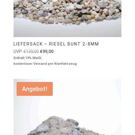
LIEFERSACK – RIESEL BUNT 2-8MM
Ursprünglicher
Aktueller
UVP:
€
139,00
€
99,00
Preis
Preis
Enthält 19% MwSt.
kostenloser Versand per Kranfahrzeug
war:
ist:
€139,00
€99,00.
Angebot!