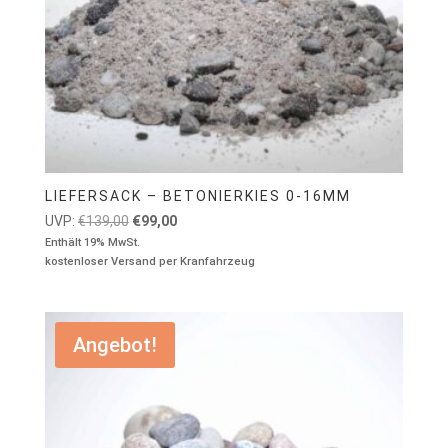
LIEFERSACK – BETONIERKIES 0-16MM
Ursprünglicher
Aktueller
UVP:
€
139,00
€
99,00
Preis
Preis
Enthält 19% MwSt.
kostenloser Versand per Kranfahrzeug
war:
ist:
€139,00
€99,00.
Angebot!