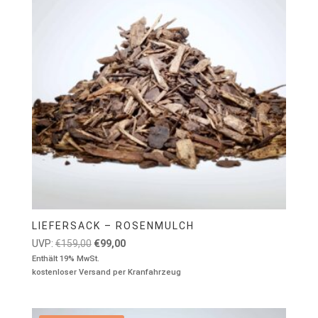
LIEFERSACK – ROSENMULCH
Ursprünglicher
Aktueller
UVP:
€
159,00
€
99,00
Preis
Preis
Enthält 19% MwSt.
kostenloser Versand per Kranfahrzeug
war:
ist:
€159,00
€99,00.