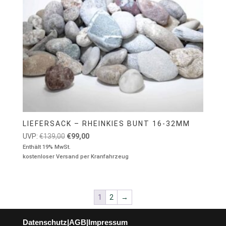
LIEFERSACK – RHEINKIES BUNT 16-32MM
Ursprünglicher
Aktueller
UVP:
€
139,00
€
99,00
Preis
Preis
Enthält 19% MwSt.
kostenloser Versand per Kranfahrzeug
war:
ist:
€139,00
€99,00.
1
2
→
Datenschutz
|
AGB
|
Impressum