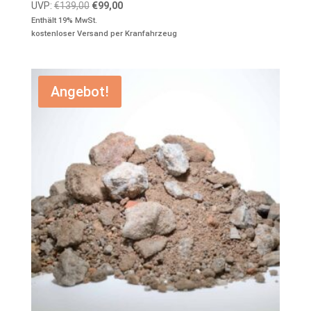
Ursprünglicher
Aktueller
UVP:
€
139,00
€
99,00
Preis
Preis
Enthält 19% MwSt.
kostenloser Versand per Kranfahrzeug
war:
ist:
€139,00
€99,00.
Angebot!