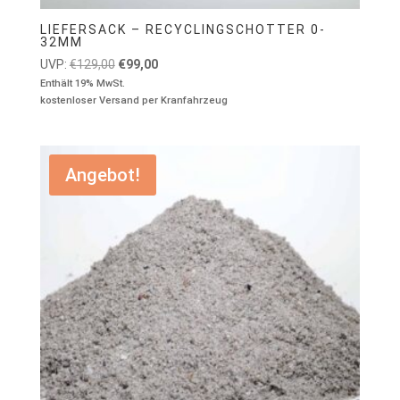
LIEFERSACK – RECYCLINGSCHOTTER 0-
32MM
Ursprünglicher
Aktueller
UVP:
€
129,00
€
99,00
Preis
Preis
Enthält 19% MwSt.
kostenloser Versand per Kranfahrzeug
war:
ist:
€129,00
€99,00.
Angebot!