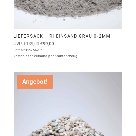
LIEFERSACK – RHEINSAND GRAU 0-2MM
Ursprünglicher
Aktueller
UVP:
€
139,00
€
99,00
Preis
Preis
Enthält 19% MwSt.
kostenloser Versand per Kranfahrzeug
war:
ist:
€139,00
€99,00.
Angebot!