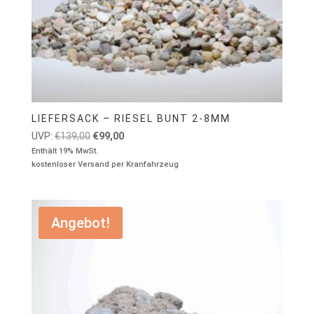
LIEFERSACK – RIESEL BUNT 2-8MM
Ursprünglicher
Aktueller
UVP:
€
139,00
€
99,00
Preis
Preis
Enthält 19% MwSt.
kostenloser Versand per Kranfahrzeug
war:
ist:
€139,00
€99,00.
Angebot!