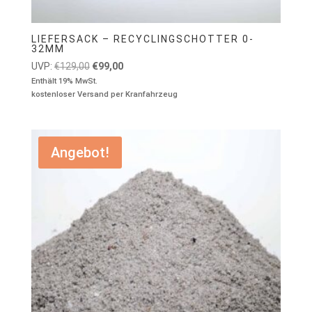
LIEFERSACK – RECYCLINGSCHOTTER 0-
32MM
Ursprünglicher
Aktueller
UVP:
€
129,00
€
99,00
Preis
Preis
Enthält 19% MwSt.
kostenloser Versand per Kranfahrzeug
war:
ist:
€129,00
€99,00.
Angebot!