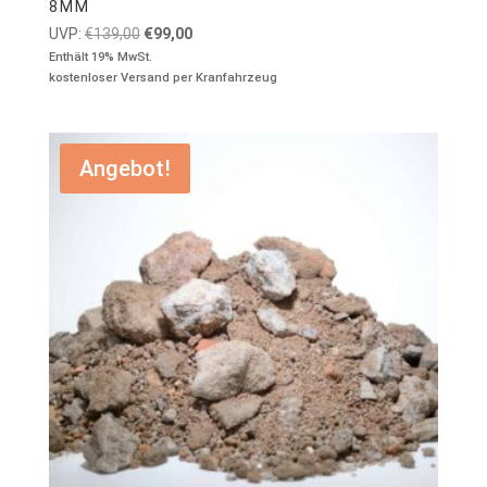
8MM
Ursprünglicher
Aktueller
UVP:
€
139,00
€
99,00
Preis
Preis
Enthält 19% MwSt.
kostenloser Versand per Kranfahrzeug
war:
ist:
€139,00
€99,00.
Angebot!