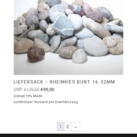
LIEFERSACK – RHEINKIES BUNT 16-32MM
Ursprünglicher
Aktueller
UVP:
€
139,00
€
99,00
Preis
Preis
Enthält 19% MwSt.
kostenloser Versand per Kranfahrzeug
war:
ist:
€139,00
€99,00.
1
2
→