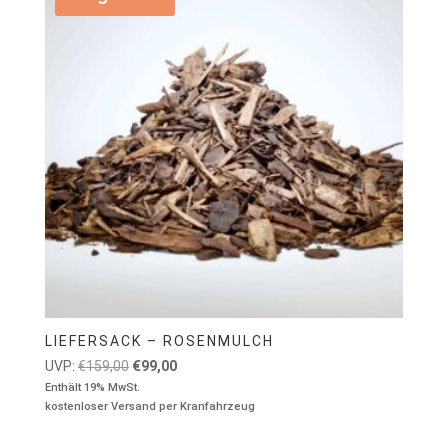
LIEFERSACK – ROSENMULCH
Ursprünglicher
Aktueller
UVP:
€
159,00
€
99,00
Preis
Preis
Enthält 19% MwSt.
kostenloser Versand per Kranfahrzeug
war:
ist:
€159,00
€99,00.