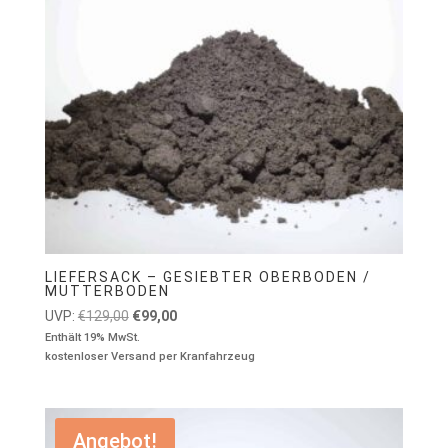
LIEFERSACK – GESIEBTER OBERBODEN /
MUTTERBODEN
Ursprünglicher
Aktueller
UVP:
€
129,00
€
99,00
Preis
Preis
Enthält 19% MwSt.
kostenloser Versand per Kranfahrzeug
war:
ist:
€129,00
€99,00.
Angebot!