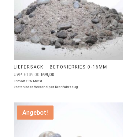
LIEFERSACK – BETONIERKIES 0-16MM
Ursprünglicher
Aktueller
UVP:
€
139,00
€
99,00
Preis
Preis
Enthält 19% MwSt.
kostenloser Versand per Kranfahrzeug
war:
ist:
€139,00
€99,00.
Angebot!