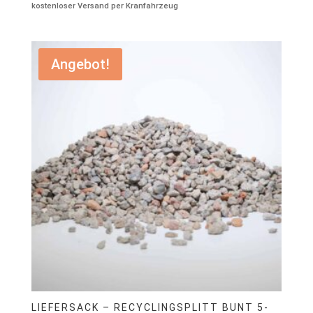
kostenloser Versand per Kranfahrzeug
war:
ist:
€199,00
€99,00.
Angebot!
LIEFERSACK – RECYCLINGSPLITT BUNT 5-