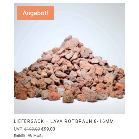
Angebot!
LIEFERSACK – LAVA ROTBRAUN 8-16MM
Ursprünglicher
Aktueller
UVP:
€
199,00
€
99,00
Preis
Preis
Enthält 19% MwSt.