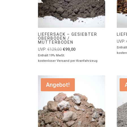
LIEFERSACK – GESIEBTER
LIE
OBERBODEN /
UVP:
MUTTERBODEN
Enthäl
Ursprünglicher
Aktueller
UVP:
€
129,00
€
99,00
kosten
Preis
Preis
Enthält 19% MwSt.
kostenloser Versand per Kranfahrzeug
war:
ist:
€129,00
€99,00.
Angebot!