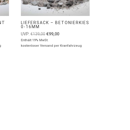
NT
LIEFERSACK – BETONIERKIES
0-16MM
Ursprünglicher
Aktueller
UVP:
€
139,00
€
99,00
Preis
Preis
Enthält 19% MwSt.
g
kostenloser Versand per Kranfahrzeug
war:
ist:
€139,00
€99,00.