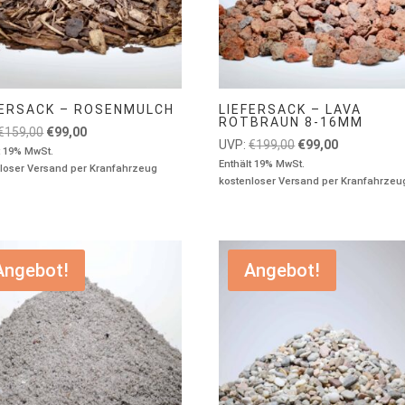
FERSACK – ROSENMULCH
LIEFERSACK – LAVA
ROTBRAUN 8-16MM
Ursprünglicher
Aktueller
€
159,00
€
99,00
Ursprünglicher
Aktueller
UVP:
€
199,00
€
99,00
Preis
Preis
t 19% MwSt.
Preis
Preis
Enthält 19% MwSt.
loser Versand per Kranfahrzeug
war:
ist:
kostenloser Versand per Kranfahrzeu
war:
ist:
€159,00
€99,00.
€199,00
€99,00.
Angebot!
Angebot!