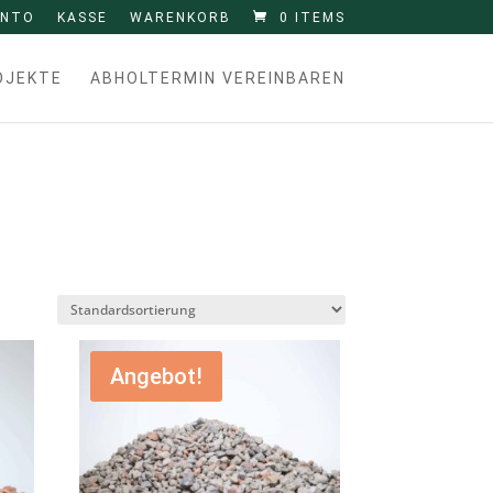
ONTO
KASSE
WARENKORB
0 ITEMS
OJEKTE
ABHOLTERMIN VEREINBAREN
Angebot!