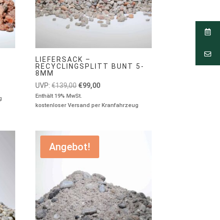
LIEFERSACK –
RECYCLINGSPLITT BUNT 5-
8MM
Ursprünglicher
Aktueller
UVP:
€
139,00
€
99,00
Preis
Preis
Enthält 19% MwSt.
g
kostenloser Versand per Kranfahrzeug
war:
ist:
€139,00
€99,00.
Angebot!