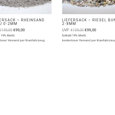
FERSACK – RHEINSAND
LIEFERSACK – RIESEL BU
U 0-2MM
2-8MM
Ursprünglicher
Aktueller
Ursprünglicher
Aktueller
€
139,00
€
99,00
UVP:
€
139,00
€
99,00
Preis
Preis
Preis
Preis
t 19% MwSt.
Enthält 19% MwSt.
loser Versand per Kranfahrzeug
kostenloser Versand per Kranfahrzeu
war:
ist:
war:
ist:
€139,00
€99,00.
€139,00
€99,00.