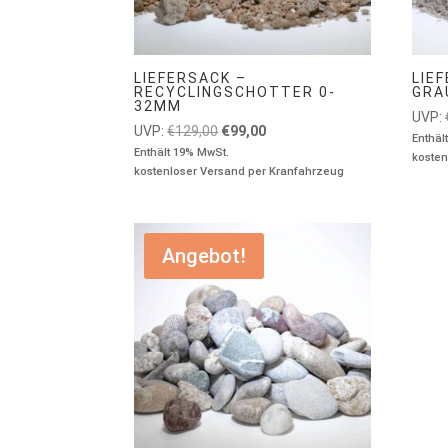
LIEFERSACK –
LIE
RECYCLINGSCHOTTER 0-
GRA
32MM
UVP:
Ursprünglicher
Aktueller
UVP:
€
129,00
€
99,00
Enthäl
Preis
Preis
Enthält 19% MwSt.
kosten
kostenloser Versand per Kranfahrzeug
war:
ist:
€129,00
€99,00.
Angebot!