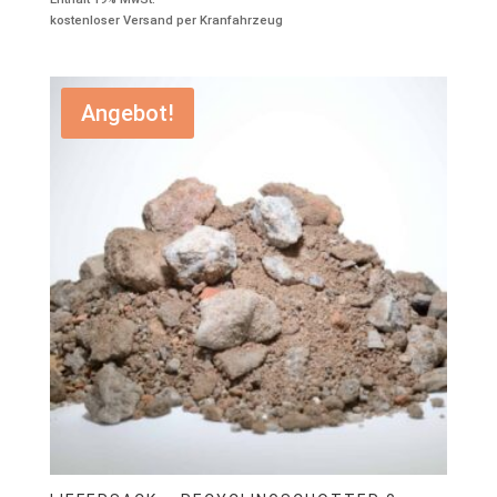
Preis
Preis
kostenloser Versand per Kranfahrzeug
war:
ist:
€139,00
€99,00.
Angebot!