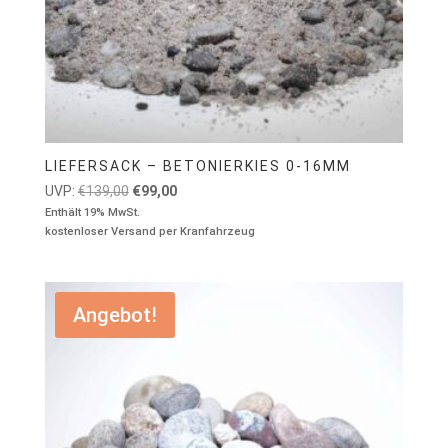
LIEFERSACK – BETONIERKIES 0-16MM
Ursprünglicher
Aktueller
UVP:
€
139,00
€
99,00
Preis
Preis
Enthält 19% MwSt.
kostenloser Versand per Kranfahrzeug
war:
ist:
€139,00
€99,00.
Angebot!