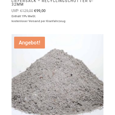
LIEFERSACK – RECYCLINGSCHOTTER 0-
32MM
Ursprünglicher
Aktueller
UVP:
€
129,00
€
99,00
Preis
Preis
Enthält 19% MwSt.
kostenloser Versand per Kranfahrzeug
war:
ist:
€129,00
€99,00.
Angebot!