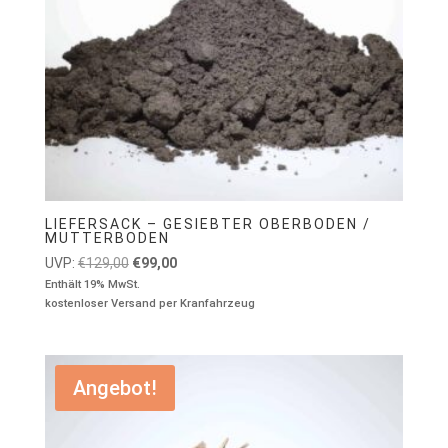
LIEFERSACK – GESIEBTER OBERBODEN /
MUTTERBODEN
Ursprünglicher
Aktueller
UVP:
€
129,00
€
99,00
Preis
Preis
Enthält 19% MwSt.
kostenloser Versand per Kranfahrzeug
war:
ist:
€129,00
€99,00.
Angebot!