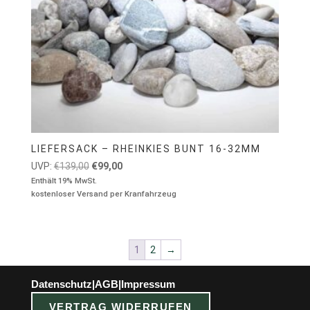
LIEFERSACK – RHEINKIES BUNT 16-32MM
Ursprünglicher
Aktueller
UVP:
€
139,00
€
99,00
Preis
Preis
Enthält 19% MwSt.
kostenloser Versand per Kranfahrzeug
war:
ist:
€139,00
€99,00.
1
2
→
Datenschutz
|
AGB
|
Impressum
VERTRAG WIDERRUFEN