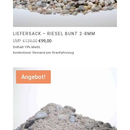
LIEFERSACK – RIESEL BUNT 2-8MM
Ursprünglicher
Aktueller
UVP:
€
139,00
€
99,00
Preis
Preis
Enthält 19% MwSt.
kostenloser Versand per Kranfahrzeug
war:
ist:
€139,00
€99,00.
Angebot!