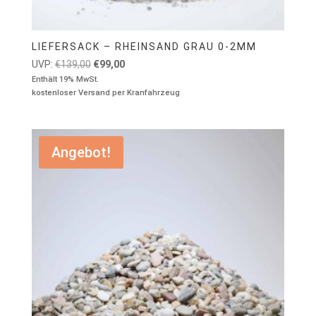
LIEFERSACK – RHEINSAND GRAU 0-2MM
Ursprünglicher
Aktueller
UVP:
€
139,00
€
99,00
Preis
Preis
Enthält 19% MwSt.
kostenloser Versand per Kranfahrzeug
war:
ist:
€139,00
€99,00.
Angebot!