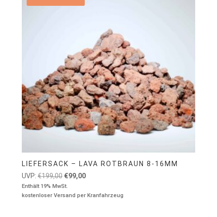
LIEFERSACK – LAVA ROTBRAUN 8-16MM
Ursprünglicher
Aktueller
UVP:
€
199,00
€
99,00
Preis
Preis
Enthält 19% MwSt.
kostenloser Versand per Kranfahrzeug
war:
ist:
€199,00
€99,00.