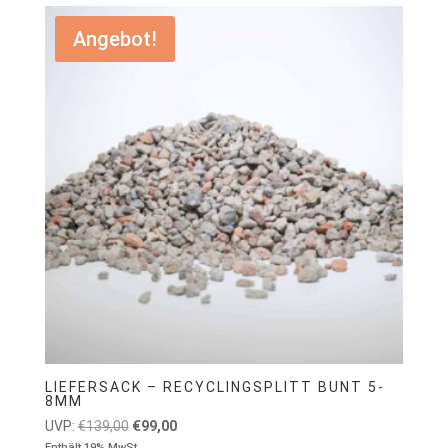
Angebot!
LIEFERSACK – RECYCLINGSPLITT BUNT 5-
8MM
Ursprünglicher
Aktueller
UVP:
€
139,00
€
99,00
Enthält 19% MwSt.