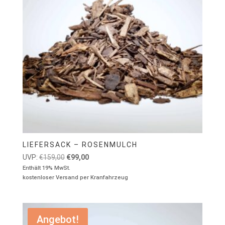
LIEFERSACK – ROSENMULCH
Ursprünglicher
Aktueller
UVP:
€
159,00
€
99,00
Preis
Preis
Enthält 19% MwSt.
kostenloser Versand per Kranfahrzeug
war:
ist:
€159,00
€99,00.
Angebot!