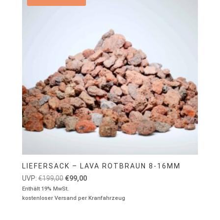
LIEFERSACK – LAVA ROTBRAUN 8-16MM
Ursprünglicher
Aktueller
UVP:
€
199,00
€
99,00
Preis
Preis
Enthält 19% MwSt.
kostenloser Versand per Kranfahrzeug
war:
ist:
€199,00
€99,00.