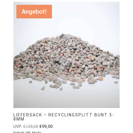
Angebot!
LIEFERSACK – RECYCLINGSPLITT BUNT 5-
8MM
Ursprünglicher
Aktueller
UVP:
€
139,00
€
99,00
Enthält 19% MwSt.