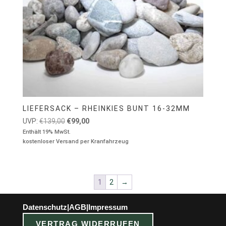
LIEFERSACK – RHEINKIES BUNT 16-32MM
Ursprünglicher
Aktueller
UVP:
€
139,00
€
99,00
Preis
Preis
Enthält 19% MwSt.
kostenloser Versand per Kranfahrzeug
war:
ist:
€139,00
€99,00.
1
2
→
Datenschutz
|
AGB
|
Impressum
VERTRAG WIDERRUFEN