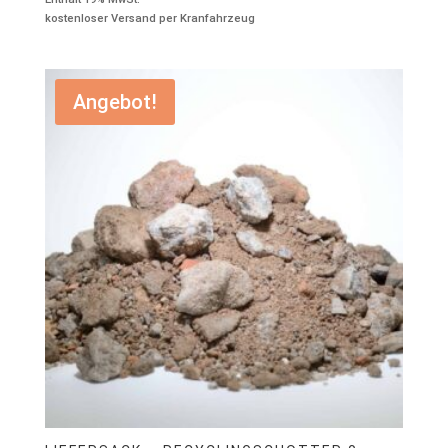
Preis
Preis
kostenloser Versand per Kranfahrzeug
war:
ist:
€139,00
€99,00.
Angebot!