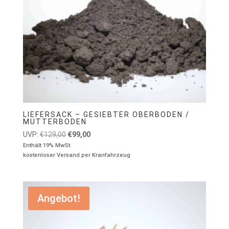
LIEFERSACK – GESIEBTER OBERBODEN /
MUTTERBODEN
Ursprünglicher
Aktueller
UVP:
€
129,00
€
99,00
Preis
Preis
Enthält 19% MwSt.
kostenloser Versand per Kranfahrzeug
war:
ist:
€129,00
€99,00.
Angebot!