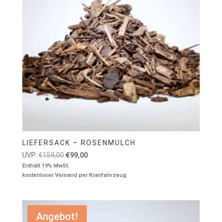
LIEFERSACK – ROSENMULCH
Ursprünglicher
Aktueller
UVP:
€
159,00
€
99,00
Preis
Preis
Enthält 19% MwSt.
kostenloser Versand per Kranfahrzeug
war:
ist:
€159,00
€99,00.
Angebot!