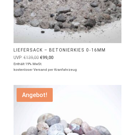
LIEFERSACK – BETONIERKIES 0-16MM
Ursprünglicher
Aktueller
UVP:
€
139,00
€
99,00
Preis
Preis
Enthält 19% MwSt.
kostenloser Versand per Kranfahrzeug
war:
ist:
€139,00
€99,00.
Angebot!