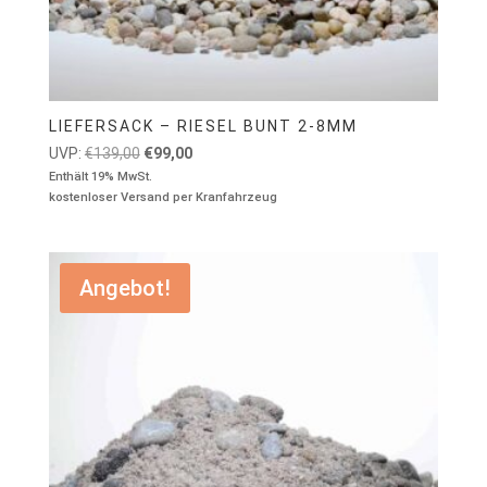
LIEFERSACK – RIESEL BUNT 2-8MM
Ursprünglicher
Aktueller
UVP:
€
139,00
€
99,00
Preis
Preis
Enthält 19% MwSt.
kostenloser Versand per Kranfahrzeug
war:
ist:
€139,00
€99,00.
Angebot!