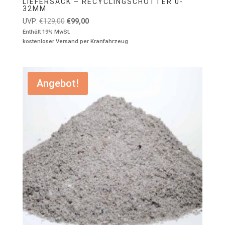
LIEFERSACK – RECYCLINGSCHOTTER 0-
32MM
Ursprünglicher
Aktueller
UVP:
€
129,00
€
99,00
Preis
Preis
Enthält 19% MwSt.
kostenloser Versand per Kranfahrzeug
war:
ist:
€129,00
€99,00.
Angebot!