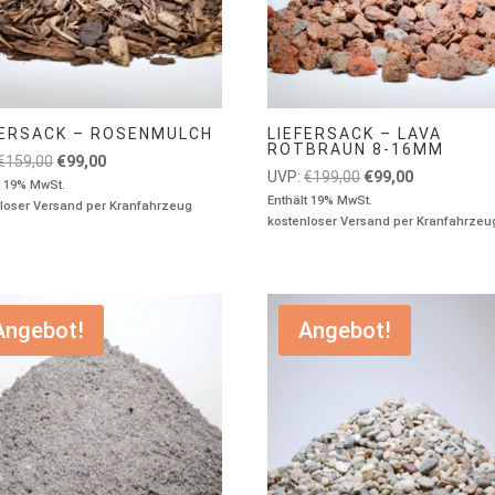
FERSACK – ROSENMULCH
LIEFERSACK – LAVA
ROTBRAUN 8-16MM
Ursprünglicher
Aktueller
€
159,00
€
99,00
Ursprünglicher
Aktueller
UVP:
€
199,00
€
99,00
Preis
Preis
t 19% MwSt.
Preis
Preis
Enthält 19% MwSt.
loser Versand per Kranfahrzeug
war:
ist:
kostenloser Versand per Kranfahrzeu
war:
ist:
€159,00
€99,00.
€199,00
€99,00.
Angebot!
Angebot!