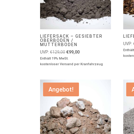
LIEFERSACK – GESIEBTER
LIE
OBERBODEN /
UVP:
MUTTERBODEN
Enthäl
Ursprünglicher
Aktueller
UVP:
€
129,00
€
99,00
kosten
Preis
Preis
Enthält 19% MwSt.
kostenloser Versand per Kranfahrzeug
war:
ist:
€129,00
€99,00.
Angebot!