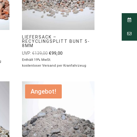
LIEFERSACK –
RECYCLINGSPLITT BUNT 5-
8MM
Ursprünglicher
Aktueller
UVP:
€
139,00
€
99,00
Preis
Preis
Enthält 19% MwSt.
g
kostenloser Versand per Kranfahrzeug
war:
ist:
€139,00
€99,00.
Angebot!