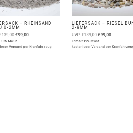
FERSACK – RHEINSAND
LIEFERSACK – RIESEL BU
U 0-2MM
2-8MM
Ursprünglicher
Aktueller
Ursprünglicher
Aktueller
€
139,00
€
99,00
UVP:
€
139,00
€
99,00
Preis
Preis
Preis
Preis
t 19% MwSt.
Enthält 19% MwSt.
loser Versand per Kranfahrzeug
kostenloser Versand per Kranfahrzeu
war:
ist:
war:
ist:
€139,00
€99,00.
€139,00
€99,00.