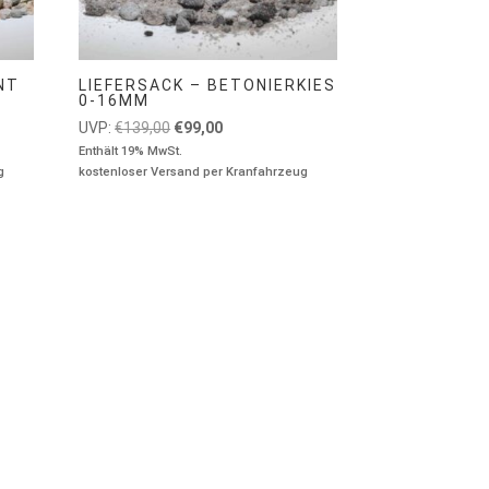
NT
LIEFERSACK – BETONIERKIES
0-16MM
Ursprünglicher
Aktueller
UVP:
€
139,00
€
99,00
Preis
Preis
Enthält 19% MwSt.
g
kostenloser Versand per Kranfahrzeug
war:
ist:
€139,00
€99,00.