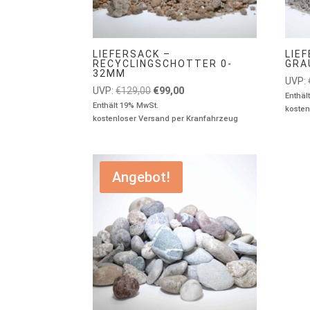
LIEFERSACK –
LIE
RECYCLINGSCHOTTER 0-
GRA
32MM
UVP:
Ursprünglicher
Aktueller
UVP:
€
129,00
€
99,00
Enthäl
Preis
Preis
Enthält 19% MwSt.
kosten
kostenloser Versand per Kranfahrzeug
war:
ist:
€129,00
€99,00.
Angebot!