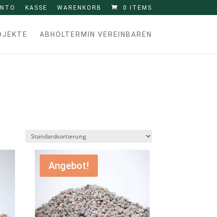
ONTO
KASSE
WARENKORB
0 ITEMS
OJEKTE
ABHOLTERMIN VEREINBAREN
Angebot!