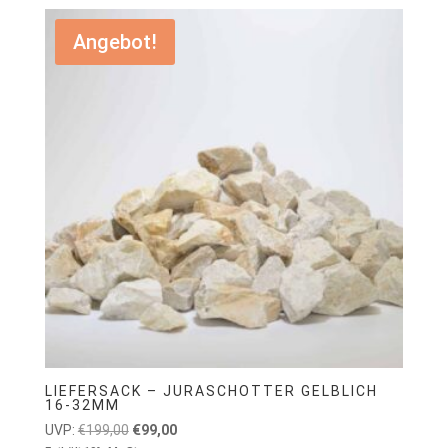
Angebot!
LIEFERSACK – JURASCHOTTER GELBLICH
16-32MM
Ursprünglicher
Aktueller
UVP:
€
199,00
€
99,00