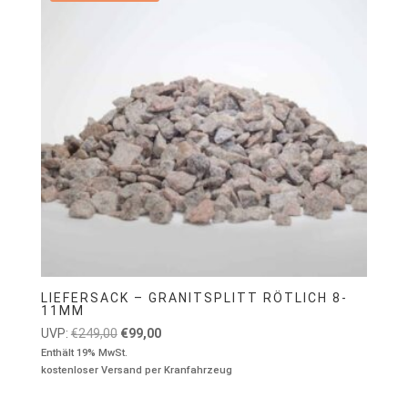
LIEFERSACK – GRANITSPLITT RÖTLICH 8-
11MM
Ursprünglicher
Aktueller
UVP:
€
249,00
€
99,00
Preis
Preis
Enthält 19% MwSt.
kostenloser Versand per Kranfahrzeug
war:
ist:
€249,00
€99,00.