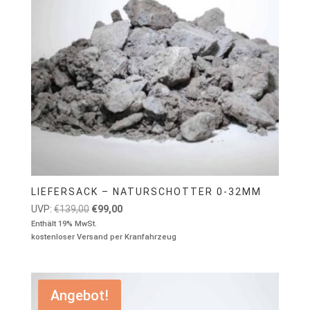
LIEFERSACK – NATURSCHOTTER 0-32MM
Ursprünglicher
Aktueller
UVP:
€
139,00
€
99,00
Preis
Preis
Enthält 19% MwSt.
kostenloser Versand per Kranfahrzeug
war:
ist:
€139,00
€99,00.
Angebot!